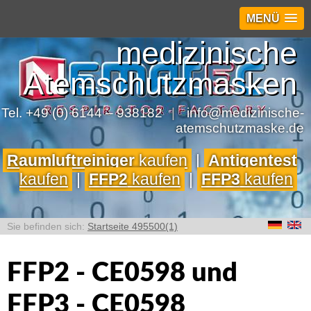
MENÜ
medizinische
Atemschutzmasken
Tel.
+49 (0) 6144 – 938182
|
info@medizinische-
atemschutzmaske.de
Raumluftreiniger
kaufen
|
Antigentest
kaufen
|
FFP2
kaufen
|
FFP3
kaufen
Startseite 495500(1)
FFP2 - CE0598 und
FFP3 - CE0598