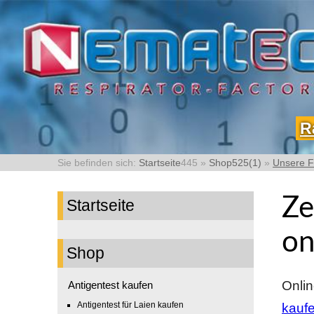
R
Startseite
445
»
Shop525(1)
»
Unsere 
Ze
Startseite
on
Shop
Onlin
Antigentest kaufen
Antigentest für Laien kaufen
kauf