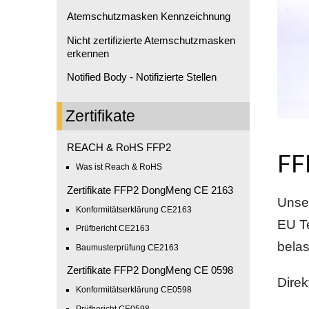
Atemschutzmasken Kennzeichnung
Nicht zertifizierte Atemschutzmasken
erkennen
Notified Body - Notifizierte Stellen
Zertifikate
REACH & RoHS FFP2
FF
Was ist Reach & RoHS
Zertifikate FFP2 DongMeng CE 2163
Unse
Konformitätserklärung CE2163
EU Te
Prüfbericht CE2163
belas
Baumusterprüfung CE2163
Zertifikate FFP2 DongMeng CE 0598
Dire
Konformitätserklärung CE0598
Prüfbericht CE0598