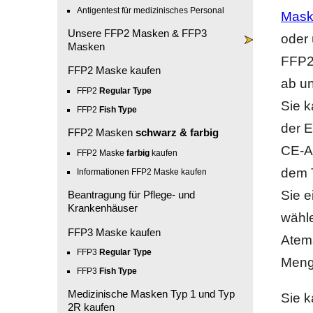
Antigentest für medizinisches Personal
Mask
Unsere FFP2 Masken & FFP3
oder
Masken
FFP2
FFP2 Maske kaufen
ab u
FFP2
Regular Type
Sie k
FFP2
Fish Type
der 
FFP2 Masken
schwarz & farbig
CE-A
FFP2 Maske
farbig
kaufen
dem T
Informationen FFP2 Maske kaufen
Sie e
Beantragung für Pflege- und
Krankenhäuser
wähl
FFP3 Maske kaufen
Atem
FFP3
Regular Type
Meng
FFP3
Fish Type
Medizinische Masken Typ 1 und Typ
Sie k
2R kaufen