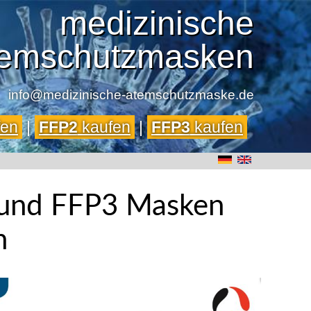
medizinische
emschutzmasken
info@medizinische-atemschutzmaske.de
fen
|
FFP2
kaufen
|
FFP3
kaufen
n und FFP3 Masken
n