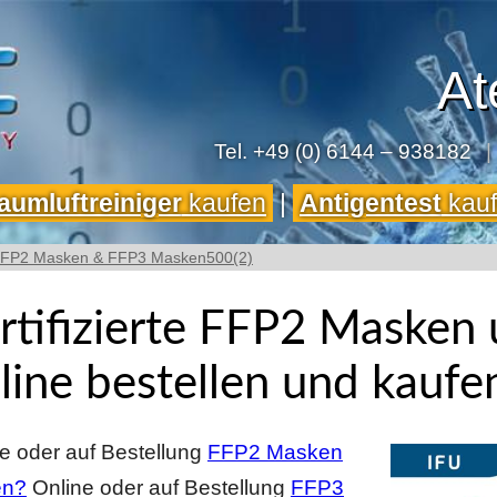
At
Tel.
+49 (0) 6144 – 938182
|
aumluftreiniger
kaufen
|
Antigentest
kau
FFP2 Masken & FFP3 Masken500(2)
rtifizierte FFP2 Maske
line bestellen und kaufe
e oder auf Bestellung
FFP2 Masken
en?
Online oder auf Bestellung
FFP3