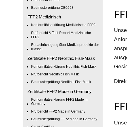
Baumusterprüfung CE0598
FF
FFP2 Medizinisch
Konformitätserklärung Medizinische FFP2
Unse
Prüfbericht & Test-Report Medizinische
FFP2
Anfor
Benachrichtigung über Medizinprodukte der
anspr
Klasse I
ausge
Zertifikate FFP2 Neolithic Fish-Mask
Gesi
Konformitätserklärung Neolithic Fish-Mask
Prüfbericht Neolithic Fish Mask
Dire
Baumusterprüfung Neolithic Fish-Mask
Zertifikate FFP2 Made in Germany
Konformitätserklärung FFP2 Made in
Germany
FF
Prüfbericht FFP2 Made in Germany
Baumusterprüfung FFP2 Made in Germany
Unse
Covid-Certified