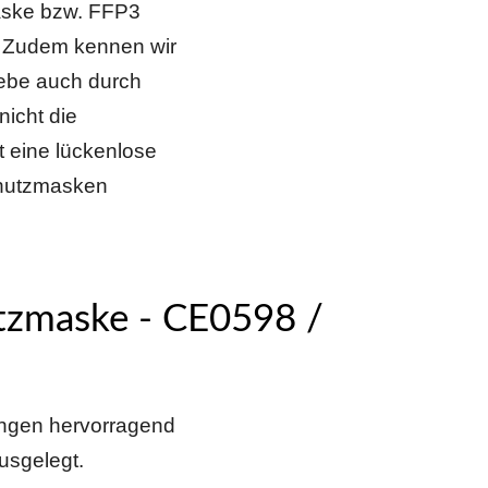
Maske bzw. FFP3
. Zudem kennen wir
iebe auch durch
nicht die
st eine lückenlose
chutzmasken
tzmaske - CE0598 /
ngen hervorragend
usgelegt.